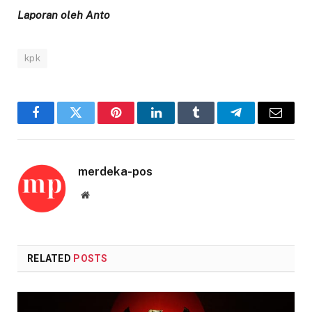
Laporan oleh Anto
kpk
Facebook
Twitter
Pinterest
LinkedIn
Tumblr
Telegram
Email
merdeka-pos
Website
RELATED
POSTS