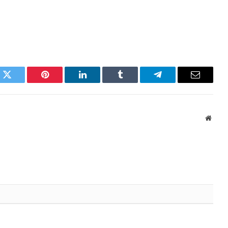
k
Twitter
Pinterest
LinkedIn
Tumblr
Telegram
Email
Websi