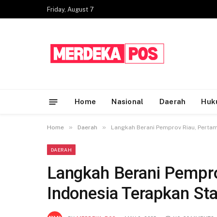
Friday, August 7
Home
Nasional
Daerah
Huk
»
»
Home
Daerah
Langkah Berani Pemprov Riau, Pertam
DAERAH
Langkah Berani Pempro
Indonesia Terapkan St