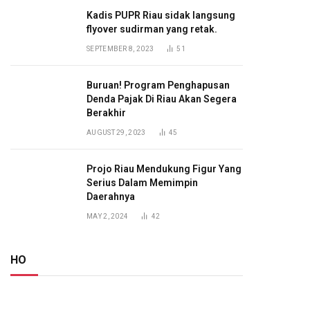
Kadis PUPR Riau sidak langsung
flyover sudirman yang retak.
SEPTEMBER 8, 2023
51
Buruan! Program Penghapusan
Denda Pajak Di Riau Akan Segera
Berakhir
AUGUST 29, 2023
45
Projo Riau Mendukung Figur Yang
Serius Dalam Memimpin
Daerahnya
MAY 2, 2024
42
HO