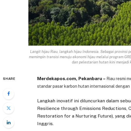
Langit hijau Riau, langkah hijau Indonesia. Sebagai provins
memimpin transisi menuju ekonomi hijau melalui program GRE
dan pelestarian hutan kini menjad
Merdekapos.com, Pekanbaru –
Riau resmi m
SHARE
standar pasar karbon hutan internasional dengan t
Langkah inovatif ini diluncurkan dalam s
Resilience through Emissions Reductions
Restoration for a Nurturing Future), yang 
Inggris.