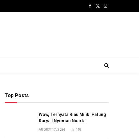
Facebook
X
Instagram
(Twitter)
Top Posts
Wow, Ternyata Riau Miliki Patung
Karya I Nyoman Nuarta
AUGUST 17, 2024
148