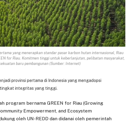
i pertama yang menerapkan standar pasar karbon hutan internasional, Riau
EN for Riau. Komitmen tinggi untuk keberlanjutan, pelibatan masyarakat,
i kekuatan baru pembangunan (Sumber: Internet)
enjadi provinsi pertama di Indonesia yang mengadopsi
ingkat integritas yang tinggi.
ebuah program bernama GREEN for Riau (Growing
, Community Empowerment, and Ecosystem
didukung oleh UN-REDD dan didanai oleh pemerintah