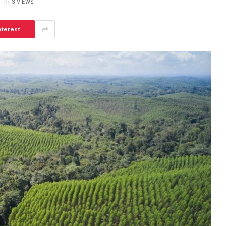
3
VIEWS
nterest