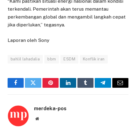
“Kami pastikan situasi energi nasional dalam kondisi
terkendali. Pemerintah akan terus memantau
perkembangan global dan mengambil langkah cepat
jika diperlukan,” tegasnya.
Laporan oleh Sony
bahlil lahadalia
bbm
ESDM
Konflik iran
Facebook
Twitter
Pinterest
LinkedIn
Tumblr
Telegram
Email
merdeka-pos
Website