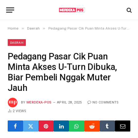
»
»
Home
Daerah
Pedagang Pasar Cik Puan Minta Akses U-Turn Dibuka, Biar Pembeli Nggak Muter Jauh
DAERAH
Pedagang Pasar Cik Puan
Minta Akses U-Turn Dibuka,
Biar Pembeli Nggak Muter
Jauh
BY
MERDEKA-POS
APRIL 28, 2025
NO COMMENTS
2
VIEWS