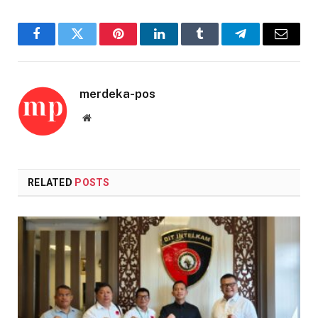
Facebook
Twitter
Pinterest
LinkedIn
Tumblr
Telegram
Email
merdeka-pos
Website
RELATED
POSTS