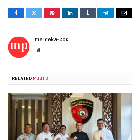
Facebook
Twitter
Pinterest
LinkedIn
Tumblr
Telegram
Email
merdeka-pos
Website
RELATED
POSTS