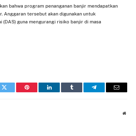
apkan bahwa program penanganan banjir mendapatkan
ar. Anggaran tersebut akan digunakan untuk
i (DAS) guna mengurangi risiko banjir di masa
k
Twitter
Pinterest
LinkedIn
Tumblr
Telegram
Email
Websi