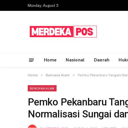
Monday, August 3
Home
Nasional
Daerah
Huk
»
»
Home
Bencana Alam
Pemko Pekanbaru Tangani Banj
BENCANA ALAM
Pemko Pekanbaru Tang
Normalisasi Sungai da