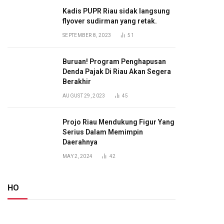
Kadis PUPR Riau sidak langsung
flyover sudirman yang retak.
SEPTEMBER 8, 2023
51
Buruan! Program Penghapusan
Denda Pajak Di Riau Akan Segera
Berakhir
AUGUST 29, 2023
45
Projo Riau Mendukung Figur Yang
Serius Dalam Memimpin
Daerahnya
MAY 2, 2024
42
HO