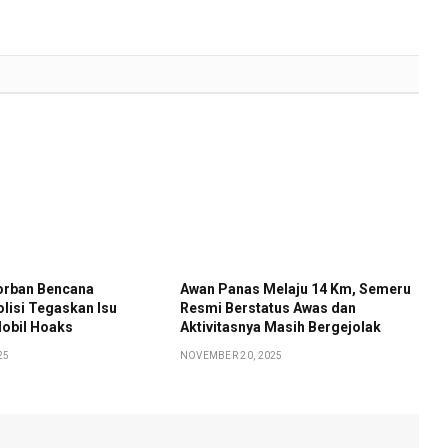
orban Bencana
Awan Panas Melaju 14 Km, Semeru
lisi Tegaskan Isu
Resmi Berstatus Awas dan
Mobil Hoaks
Aktivitasnya Masih Bergejolak
25
NOVEMBER 20, 2025