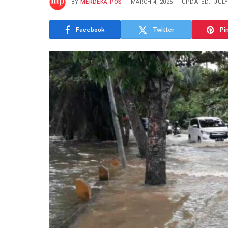
BY
MERDEKA-POS
MARCH 4, 2025
UPDATED:
JULY
Facebook
Twitter
Pi