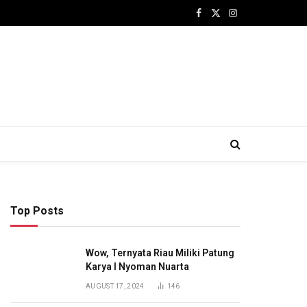
Facebook
X
Instagram
(Twitter)
Top Posts
Wow, Ternyata Riau Miliki Patung
Karya I Nyoman Nuarta
AUGUST 17, 2024
146