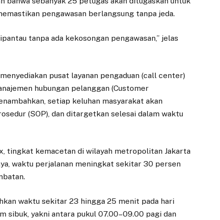
an bahwa sebanyak 25 petugas akan ditugaskan untuk
emastikan pengawasan berlangsung tanpa jeda.
ipantau tanpa ada kekosongan pengawasan,” jelas
 menyediakan pusat layanan pengaduan (call center)
anajemen hubungan pelanggan (Customer
enambahkan, setiap keluhan masyarakat akan
prosedur (SOP), dan ditargetkan selesai dalam waktu
, tingkat kemacetan di wilayah metropolitan Jakarta
inya, waktu perjalanan meningkat sekitar 30 persen
mbatan.
hkan waktu sekitar 23 hingga 25 menit pada hari
 jam sibuk, yakni antara pukul 07.00–09.00 pagi dan