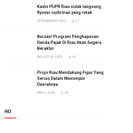
Kadis PUPR Riau sidak langsung
flyover sudirman yang retak.
SEPTEMBER 8, 2023
51
Buruan! Program Penghapusan
Denda Pajak Di Riau Akan Segera
Berakhir
AUGUST 29, 2023
45
Projo Riau Mendukung Figur Yang
Serius Dalam Memimpin
Daerahnya
MAY 2, 2024
42
HO