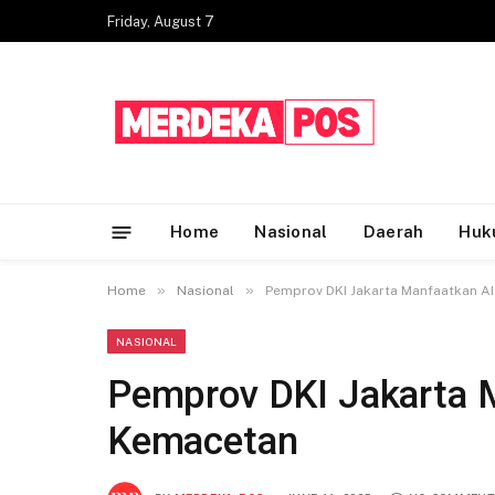
Friday, August 7
Home
Nasional
Daerah
Huk
»
»
Home
Nasional
Pemprov DKI Jakarta Manfaatkan AI
NASIONAL
Pemprov DKI Jakarta M
Kemacetan