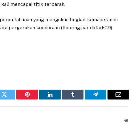
kali mencapai titik terparah.
aporan tahunan yang mengukur tingkat kemacetan di
data pergerakan kendaraan (floating car data/FCD)
k
Twitter
Pinterest
LinkedIn
Tumblr
Telegram
Email
Websi