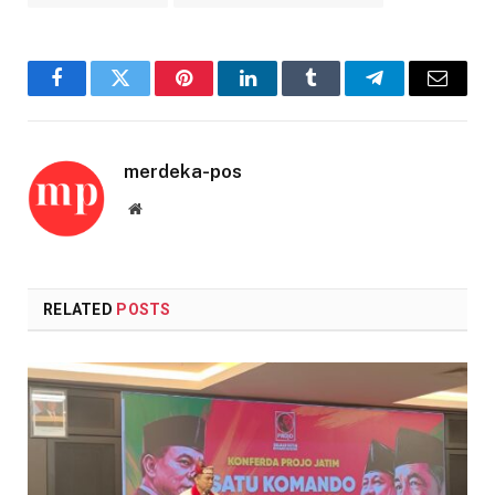
Facebook
Twitter
Pinterest
LinkedIn
Tumblr
Telegram
Email
merdeka-pos
Website
RELATED
POSTS