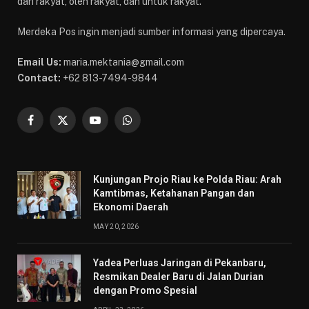
dari rakyat, oleh rakyat, dan untuk rakyat.
Merdeka Pos ingin menjadi sumber informasi yang dipercaya.
Email Us:
maria.mektania@gmail.com
Contact:
+62 813-7494-9844
Facebook
X
YouTube
WhatsApp
(Twitter)
Kunjungan Projo Riau ke Polda Riau: Arah
Kamtibmas, Ketahanan Pangan dan
Ekonomi Daerah
MAY 20, 2026
Yadea Perluas Jaringan di Pekanbaru,
Resmikan Dealer Baru di Jalan Durian
dengan Promo Spesial