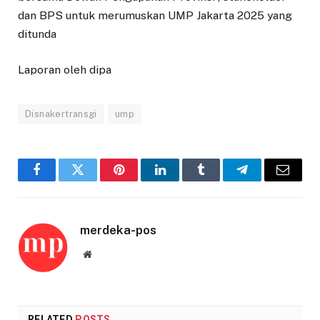
dan BPS untuk merumuskan UMP Jakarta 2025 yang
ditunda
Laporan oleh dipa
Disnakertransgi
ump
Facebook
Twitter
Pinterest
LinkedIn
Tumblr
Telegram
Email
merdeka-pos
Website
RELATED
POSTS