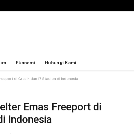
um
Ekonomi
Hubungi Kami
eport di Gresik dan 17 Stadion di Indonesia
lter Emas Freeport di
di Indonesia