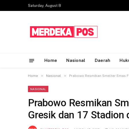
Saturday, August 8
Home
Nasional
Daerah
Huk
»
»
Home
Nasional
Prabowo Resmikan Smelter Emas Fre
NASIONAL
Prabowo Resmikan Sme
Gresik dan 17 Stadion 