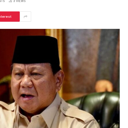
NTS
3
VIEWS
nterest