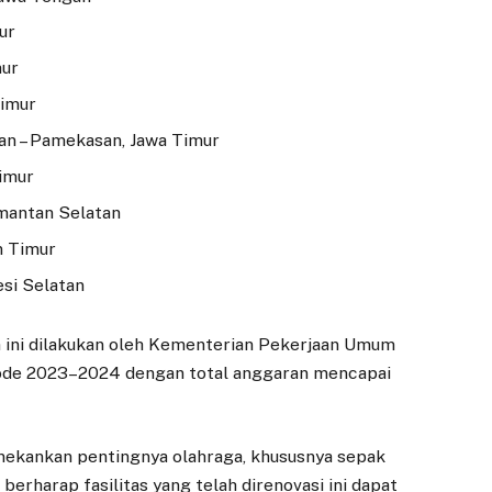
ur
mur
Timur
an – Pamekasan, Jawa Timur
Timur
imantan Selatan
n Timur
esi Selatan
 ini dilakukan oleh Kementerian Pekerjaan Umum
ode 2023–2024 dengan total anggaran mencapai
ekankan pentingnya olahraga, khususnya sepak
erharap fasilitas yang telah direnovasi ini dapat