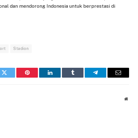
al dan mendorong Indonesia untuk berprestasi di
ort
Stadion
k
Twitter
Pinterest
LinkedIn
Tumblr
Telegram
Email
Websi