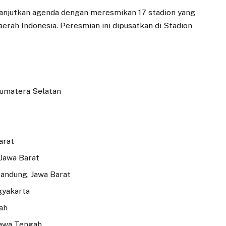
anjutkan agenda dengan meresmikan 17 stadion yang
aerah Indonesia. Peresmian ini dipusatkan di Stadion
Sumatera Selatan
arat
 Jawa Barat
Bandung, Jawa Barat
gyakarta
gah
 Jawa Tengah