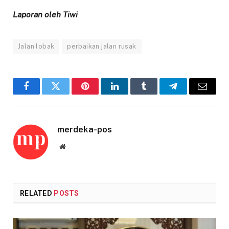
Laporan oleh Tiwi
Jalan lobak
perbaikan jalan rusak
Facebook
Twitter
Pinterest
LinkedIn
Tumblr
Telegram
Email
merdeka-pos
Website
RELATED
POSTS