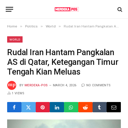
»
»
»
Home
Politics
World
Rudal Iran Hantam Pangkalan AS di Qatar, Ketegangan Timur Tengah Kian Meluas
WORLD
Rudal Iran Hantam Pangkalan
AS di Qatar, Ketegangan Timur
Tengah Kian Meluas
BY
MERDEKA-POS
MARCH 4, 2026
NO COMMENTS
1
VIEWS