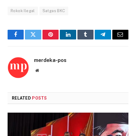
Rokok Ilegal
Satgas BKC
Facebook
Twitter
Pinterest
LinkedIn
Tumblr
Telegram
Email
merdeka-pos
Website
RELATED
POSTS