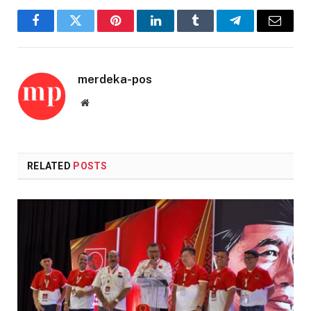
Facebook
Twitter
Pinterest
LinkedIn
Tumblr
Telegram
Email
merdeka-pos
Website
RELATED
POSTS