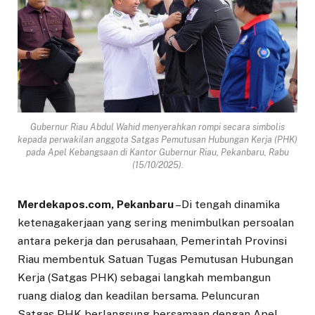
Gubernur Riau Abdul Wahid menyerahkan rompi secara simbolis
kepada perwakilan anggota Satgas Pemutusan Hubungan Kerja (PHK)
pada Apel Kebangsaan di Kantor Gubernur Riau, Pekanbaru, Rabu
(15/10/2025).
Merdekapos.com, Pekanbaru
–Di tengah dinamika
ketenagakerjaan yang sering menimbulkan persoalan
antara pekerja dan perusahaan, Pemerintah Provinsi
Riau membentuk Satuan Tugas Pemutusan Hubungan
Kerja (Satgas PHK) sebagai langkah membangun
ruang dialog dan keadilan bersama. Peluncuran
Satgas PHK berlangsung bersamaan dengan Apel