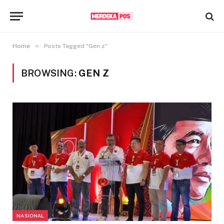
»
Home
Posts Tagged "Gen z"
BROWSING:
GEN Z
NASIONAL