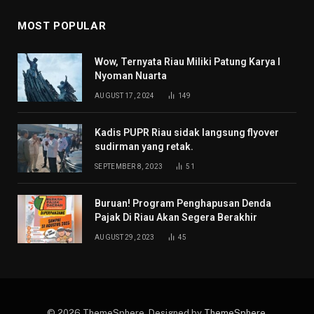
MOST POPULAR
Wow, Ternyata Riau Miliki Patung Karya I
Nyoman Nuarta
AUGUST 17, 2024
149
Kadis PUPR Riau sidak langsung flyover
sudirman yang retak.
SEPTEMBER 8, 2023
51
Buruan! Program Penghapusan Denda
Pajak Di Riau Akan Segera Berakhir
AUGUST 29, 2023
45
© 2026 ThemeSphere. Designed by
ThemeSphere
.