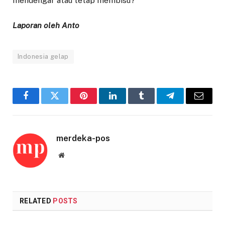
mendengar atau tetap membisu?
Laporan oleh Anto
Indonesia gelap
Facebook
Twitter
Pinterest
LinkedIn
Tumblr
Telegram
Email
merdeka-pos
Website
RELATED
POSTS