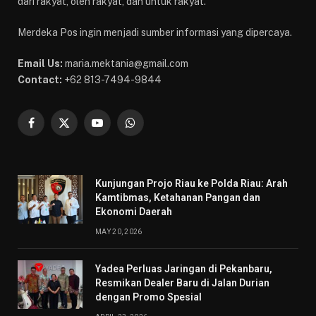
dari rakyat, oleh rakyat, dan untuk rakyat.
Merdeka Pos ingin menjadi sumber informasi yang dipercaya.
Email Us:
maria.mektania@gmail.com
Contact:
+62 813-7494-9844
Facebook
X
YouTube
WhatsApp
(Twitter)
Kunjungan Projo Riau ke Polda Riau: Arah
Kamtibmas, Ketahanan Pangan dan
Ekonomi Daerah
MAY 20, 2026
Yadea Perluas Jaringan di Pekanbaru,
Resmikan Dealer Baru di Jalan Durian
dengan Promo Spesial