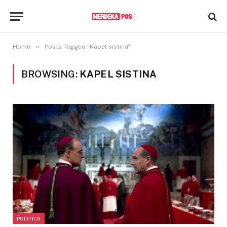
»
Home
Posts Tagged "Kapel sistina"
BROWSING:
KAPEL SISTINA
POLITICS