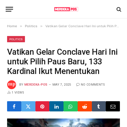
»
»
Home
Politics
Vatikan Gelar Conclave Hari Ini untuk Pilih Paus Baru, 133 Kardinal Ikut Menentukan
POLITICS
Vatikan Gelar Conclave Hari Ini
untuk Pilih Paus Baru, 133
Kardinal Ikut Menentukan
BY
MERDEKA-POS
MAY 7, 2025
NO COMMENTS
1
VIEWS