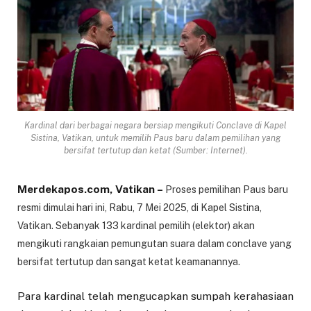
Kardinal dari berbagai negara bersiap mengikuti Conclave di Kapel
Sistina, Vatikan, untuk memilih Paus baru dalam pemilihan yang
bersifat tertutup dan ketat (Sumber: Internet).
Merdekapos.com, Vatikan –
Proses pemilihan Paus baru
resmi dimulai hari ini, Rabu, 7 Mei 2025, di Kapel Sistina,
Vatikan. Sebanyak 133 kardinal pemilih (elektor) akan
mengikuti rangkaian pemungutan suara dalam conclave yang
bersifat tertutup dan sangat ketat keamanannya.
Para kardinal telah mengucapkan sumpah kerahasiaan