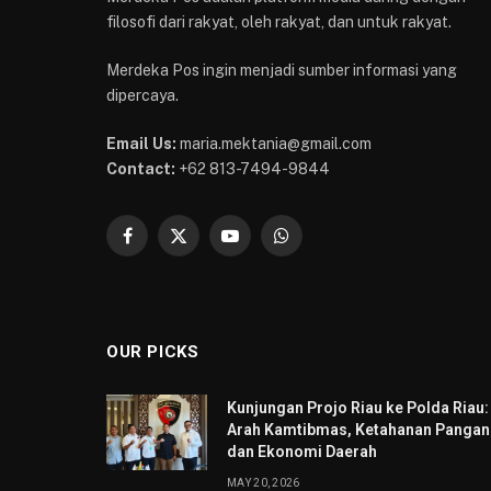
filosofi dari rakyat, oleh rakyat, dan untuk rakyat.
Merdeka Pos ingin menjadi sumber informasi yang
dipercaya.
Email Us:
maria.mektania@gmail.com
Contact:
+62 813-7494-9844
Facebook
X
YouTube
WhatsApp
(Twitter)
OUR PICKS
Kunjungan Projo Riau ke Polda Riau:
Arah Kamtibmas, Ketahanan Pangan
dan Ekonomi Daerah
MAY 20, 2026