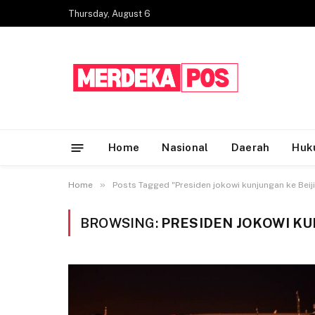
Thursday, August 6
Home
Nasional
Daerah
Huk
»
Home
Posts Tagged "Presiden jokowi kunjungan ke Beij
BROWSING:
PRESIDEN JOKOWI KU