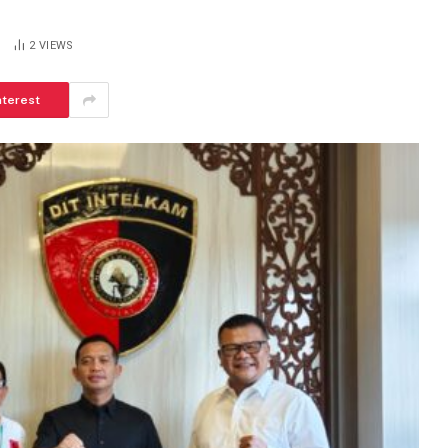
S
2
VIEWS
nterest