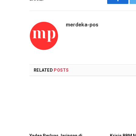
Faceboo
merdeka-pos
RELATED
POSTS
Yadea Perluas Jaringan di
Krisis BBM M