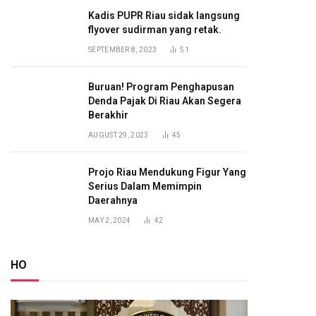
Kadis PUPR Riau sidak langsung
flyover sudirman yang retak.
SEPTEMBER 8, 2023
51
Buruan! Program Penghapusan
Denda Pajak Di Riau Akan Segera
Berakhir
AUGUST 29, 2023
45
Projo Riau Mendukung Figur Yang
Serius Dalam Memimpin
Daerahnya
MAY 2, 2024
42
HO