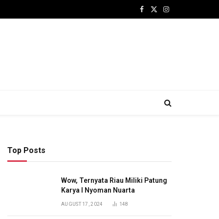
Facebook
X
Instagram
(Twitter)
Top Posts
Wow, Ternyata Riau Miliki Patung
Karya I Nyoman Nuarta
AUGUST 17, 2024
148