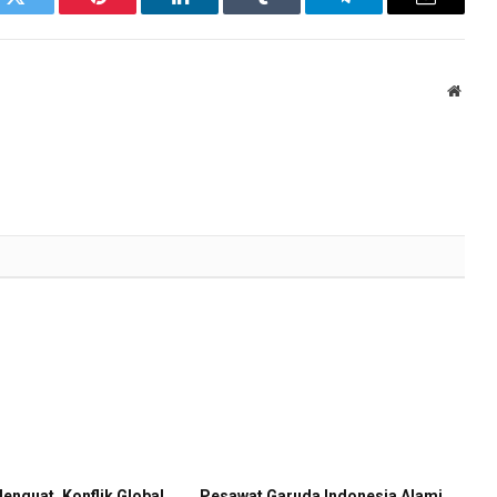
k
Twitter
Pinterest
LinkedIn
Tumblr
Telegram
Email
Websi
enguat, Konflik Global
Pesawat Garuda Indonesia Alami