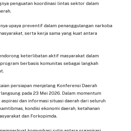
nya penguatan koordinasi lintas sektor dalam
aerah.
nya upaya preventif dalam penanggulangan narkoba
masyarakat, serta kerja sama yang kuat antara
endorong keterlibatan aktif masyarakat dalam
 program berbasis komunitas sebagai langkah
t.
gkaian persiapan menjelang Konferensi Daerah
berlangsung pada 23 Mei 2026. Dalam momentum
pirasi dan informasi situasi daerah dari seluruh
kamtibmas, kondisi ekonomi daerah, ketahanan
asyarakat dan Forkopimda.
 memperkuat komunikasi rutin antara organisasi