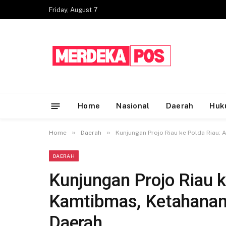
Friday, August 7
Home
Nasional
Daerah
Huk
»
»
Home
Daerah
Kunjungan Projo Riau ke Polda Riau
DAERAH
Kunjungan Projo Riau k
Kamtibmas, Ketahanan
Daerah