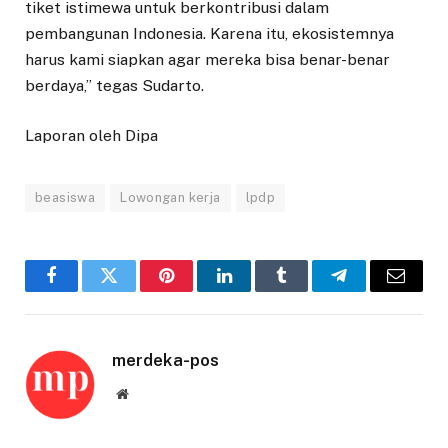
tiket istimewa untuk berkontribusi dalam
pembangunan Indonesia. Karena itu, ekosistemnya
harus kami siapkan agar mereka bisa benar-benar
berdaya,” tegas Sudarto.
Laporan oleh Dipa
beasiswa
Lowongan kerja
lpdp
Facebook
Twitter
Pinterest
LinkedIn
Tumblr
Telegram
Email
merdeka-pos
Website