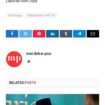
Laporan oleh Dipa
Olahraga
Ramadhan 1447 H
Facebook
Twitter
Pinterest
LinkedIn
Tumblr
Telegram
Email
merdeka-pos
Website
RELATED
POSTS