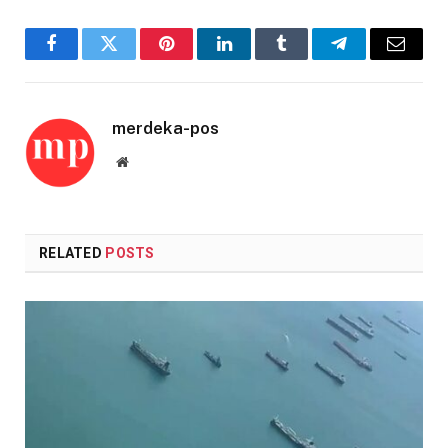
Facebook
Twitter
Pinterest
LinkedIn
Tumblr
Telegram
Email
merdeka-pos
Website
RELATED
POSTS