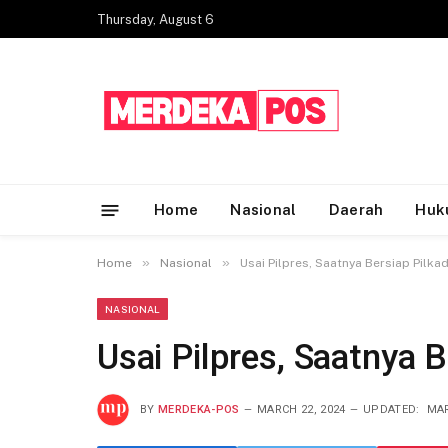
Thursday, August 6
Home
Nasional
Daerah
Huk
»
»
Home
Nasional
Usai Pilpres, Saatnya Bersiap Pilka
NASIONAL
Usai Pilpres, Saatnya 
BY
MERDEKA-POS
MARCH 22, 2024
UPDATED:
MAR