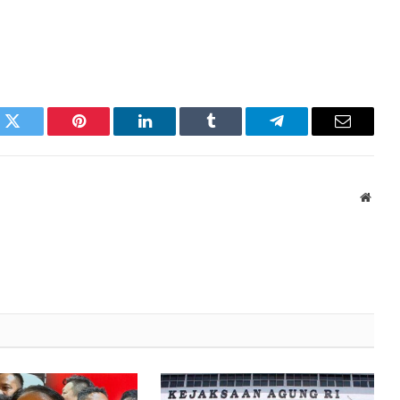
k
Twitter
Pinterest
LinkedIn
Tumblr
Telegram
Email
Websi