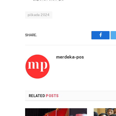
pilkada 2024
SHARE.
Faceboo
merdeka-pos
RELATED
POSTS