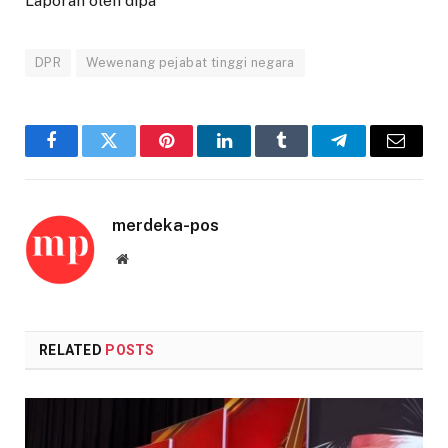
Laporan oleh dipa
DPR
Wewenang pejabat tinggi negara
Facebook
Twitter
Pinterest
LinkedIn
Tumblr
Telegram
Email
merdeka-pos
Website
RELATED
POSTS