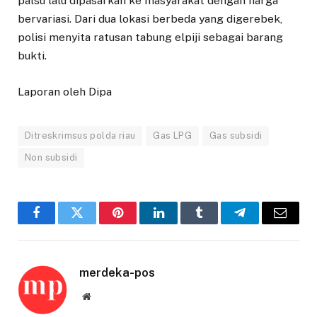
palsu lalu dipasarkan ke masyarakat dengan harga
bervariasi. Dari dua lokasi berbeda yang digerebek,
polisi menyita ratusan tabung elpiji sebagai barang
bukti.
Laporan oleh Dipa
Ditreskrimsus polda riau
Gas LPG
Gas subsidi
Non subsidi
Facebook
Twitter
Pinterest
LinkedIn
Tumblr
Telegram
Email
merdeka-pos
Website