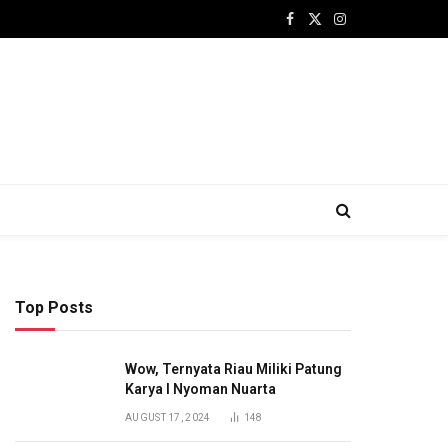
Facebook
X
Instagram
(Twitter)
Top Posts
Wow, Ternyata Riau Miliki Patung
Karya I Nyoman Nuarta
AUGUST 17, 2024
148