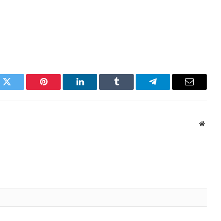
k
Twitter
Pinterest
LinkedIn
Tumblr
Telegram
Email
Websi