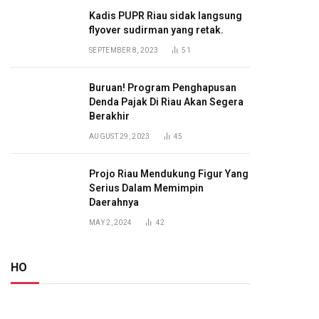
Kadis PUPR Riau sidak langsung
flyover sudirman yang retak.
SEPTEMBER 8, 2023
51
Buruan! Program Penghapusan
Denda Pajak Di Riau Akan Segera
Berakhir
AUGUST 29, 2023
45
Projo Riau Mendukung Figur Yang
Serius Dalam Memimpin
Daerahnya
MAY 2, 2024
42
HO