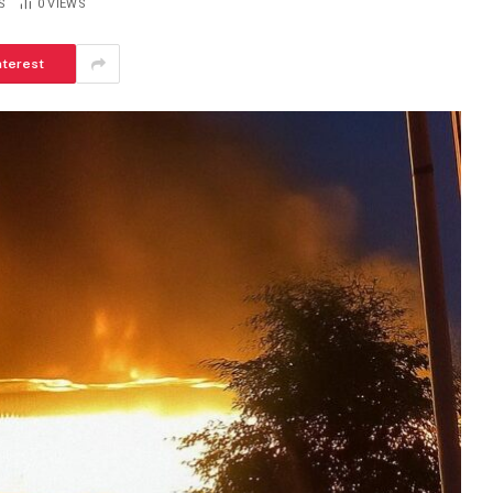
S
0
VIEWS
nterest