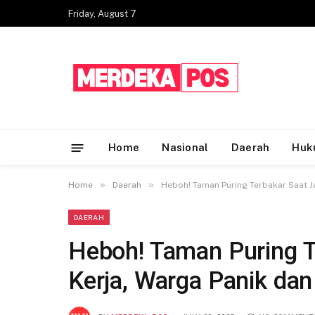
Friday, August 7
Home
Nasional
Daerah
Huk
»
»
Home
Daerah
Heboh! Taman Puring Terbakar Saat J
DAERAH
Heboh! Taman Puring T
Kerja, Warga Panik da