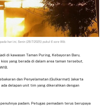
da hari ini, Senin (28/7/2025) pukul 6 sore Wib.
jadi di kawasan Taman Puring, Kebayoran Baru,
h kios yang berada di dalam area taman tersebut,
 WIB.
ebakaran dan Penyelamatan (Gulkarmat) Jakarta
g ada delapan unit tim yang dikerahkan dengan
sepenuhnya padam. Petugas pemadam terus berupaya