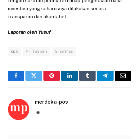
tengah sorotan publik terhadap pengelolaan dana
investasi yang seharusnya dilakukan secara
transparan dan akuntabel.
Laporan oleh Yusuf
kpk
PT Taspen
Sinarmas
Facebook
Twitter
Pinterest
LinkedIn
Tumblr
Telegram
Email
merdeka-pos
Website