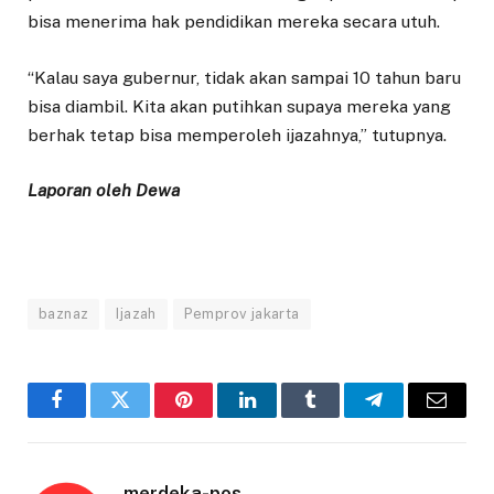
bisa menerima hak pendidikan mereka secara utuh.
“Kalau saya gubernur, tidak akan sampai 10 tahun baru
bisa diambil. Kita akan putihkan supaya mereka yang
berhak tetap bisa memperoleh ijazahnya,” tutupnya.
Laporan oleh Dewa
baznaz
Ijazah
Pemprov jakarta
Facebook
Twitter
Pinterest
LinkedIn
Tumblr
Telegram
Email
merdeka-pos