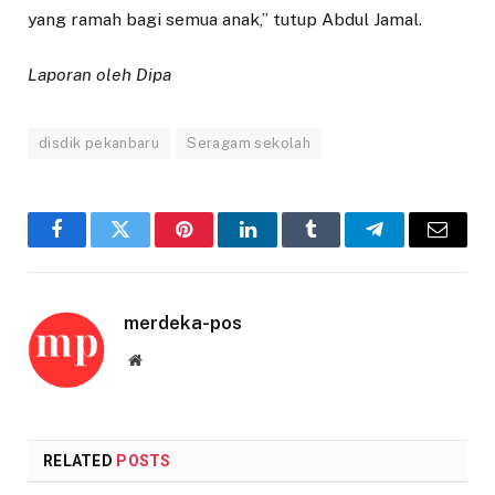
yang ramah bagi semua anak,” tutup Abdul Jamal.
Laporan oleh Dipa
disdik pekanbaru
Seragam sekolah
Facebook
Twitter
Pinterest
LinkedIn
Tumblr
Telegram
Email
merdeka-pos
Website
RELATED
POSTS