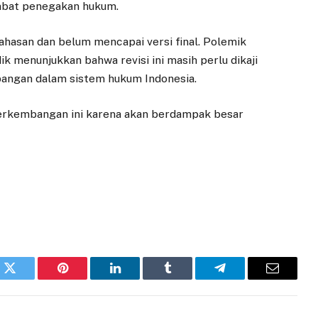
mbat penegakan hukum.
asan dan belum mencapai versi final. Polemik
 menunjukkan bahwa revisi ini masih perlu dikaji
pangan dalam sistem hukum Indonesia.
erkembangan ini karena akan berdampak besar
k
Twitter
Pinterest
LinkedIn
Tumblr
Telegram
Email