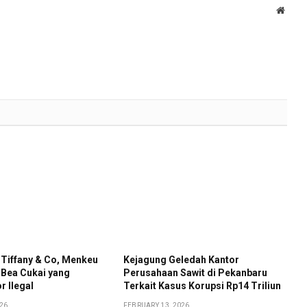
Websi
 Tiffany & Co, Menkeu
Kejagung Geledah Kantor
 Bea Cukai yang
Perusahaan Sawit di Pekanbaru
r Ilegal
Terkait Kasus Korupsi Rp14 Triliun
026
FEBRUARY 13, 2026