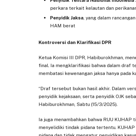
Penyidik Tentara Nasional Indonesia
perkara terkait kelautan dan perikana
Penyidik Jaksa
, yang dalam rancanga
HAM berat
Kontroversi dan Klarifikasi DPR
Ketua Komisi III DPR, Habiburokhman, men
final. Ia mengklarifikasi bahwa dalam draf t
membatasi kewenangan jaksa hanya pada k
“Draf tersebut bukan hasil akhir. Dalam ve
penyidik kejaksaan, serta penyidik OJK seb
Habiburokhman, Sabtu (15/3/2025).
Ia juga menambahkan bahwa RUU KUHAP tid
menyelidiki tindak pidana tertentu. KUHA
pidana dan tidak mengatur penyidikan kasus