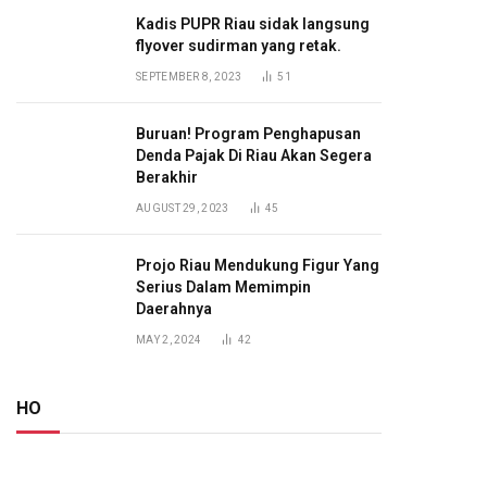
Kadis PUPR Riau sidak langsung
flyover sudirman yang retak.
SEPTEMBER 8, 2023
51
Buruan! Program Penghapusan
Denda Pajak Di Riau Akan Segera
Berakhir
AUGUST 29, 2023
45
Projo Riau Mendukung Figur Yang
Serius Dalam Memimpin
Daerahnya
MAY 2, 2024
42
HO