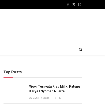
Facebook
X
Instagram
(Twitter)
Top Posts
Wow, Ternyata Riau Miliki Patung
Karya I Nyoman Nuarta
AUGUST 17, 2024
147