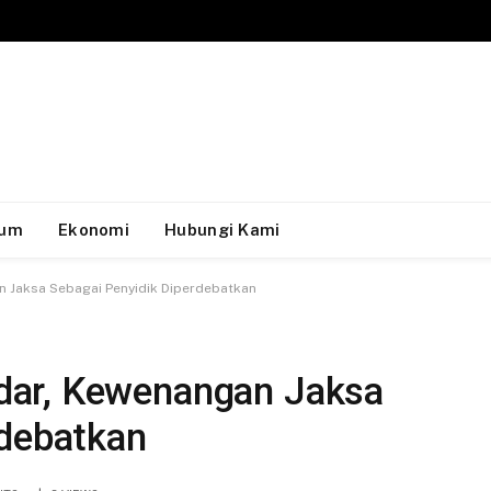
um
Ekonomi
Hubungi Kami
 Jaksa Sebagai Penyidik Diperdebatkan
ar, Kewenangan Jaksa
rdebatkan