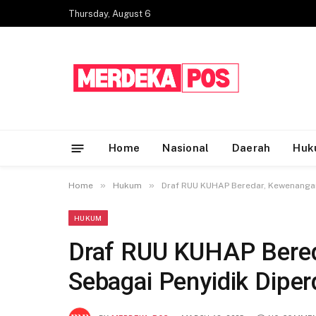
Thursday, August 6
Home
Nasional
Daerah
Huk
»
»
Home
Hukum
Draf RUU KUHAP Beredar, Kewenangan
HUKUM
Draf RUU KUHAP Bered
Sebagai Penyidik Dipe