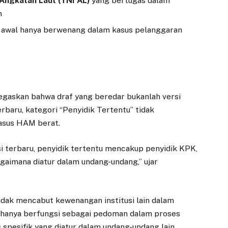
 Angkatan Laut (TNI AL)
yang bertugas dalam
n
n awal hanya berwenang dalam kasus pelanggaran
egaskan bahwa draf yang beredar bukanlah versi
erbaru, kategori “Penyidik Tertentu” tidak
asus HAM berat.
rsi terbaru, penyidik tertentu mencakup penyidik KPK,
agaimana diatur dalam undang-undang,” ujar
ak mencabut kewenangan institusi lain dalam
P hanya berfungsi sebagai pedoman dalam proses
 spesifik yang diatur dalam undang-undang lain.