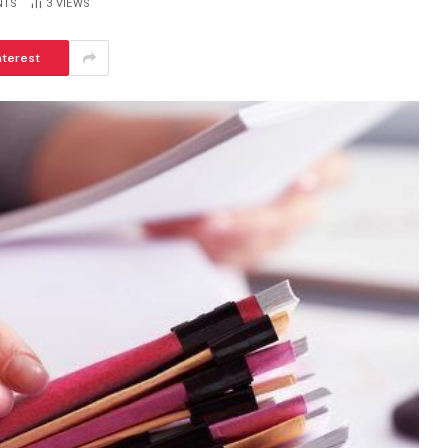
NTS
3
VIEWS
nterest