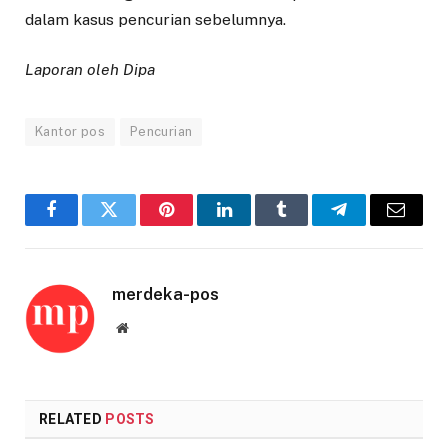
dalam kasus pencurian sebelumnya.
Laporan oleh Dipa
Kantor pos
Pencurian
Facebook
Twitter
Pinterest
LinkedIn
Tumblr
Telegram
Email
merdeka-pos
Website
RELATED
POSTS